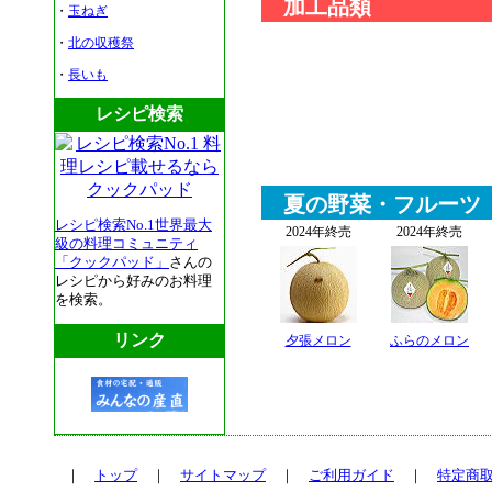
加工品類
・
玉ねぎ
・
北の収穫祭
・
長いも
レシピ検索
夏の野菜・フルーツ
レシピ検索No.1世界最大
2024年終売
2024年終売
級の料理コミュニティ
「クックパッド」
さんの
レシピから好みのお料理
を検索。
リンク
夕張メロン
ふらのメロン
｜
トップ
｜
サイトマップ
｜
ご利用ガイド
｜
特定商