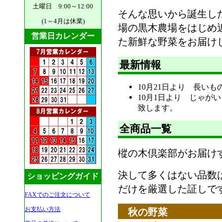
土曜日 9:00～12:00
そんな思いから誕生し
(1～4月は休業)
場の黒木農場をはじめ
営業日カレンダー
た新鮮な野菜をお届け
最新情報
10月21日より 長い
10月1日より じゃが
致します。
全商品一覧
樅の木倶楽部がお届け
決して多くはない品数
ショッピングガイド
だけを厳選した証しで
FAXでのご注文について
お支払い方法
秋の野菜