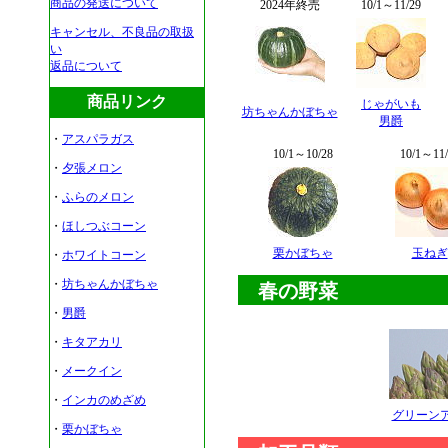
商品の発送について
2024年終売
10/1～11/29
キャンセル、不良品の取扱
い
返品について
商品リンク
じゃがいも
坊ちゃんかぼちゃ
男爵
・
アスパラガス
10/1～10/28
10/1～11/
・
夕張メロン
・
ふらのメロン
・
ほしつぶコーン
栗かぼちゃ
玉ねぎ
・
ホワイトコーン
・
坊ちゃんかぼちゃ
春の野菜
・
男爵
・
キタアカリ
・
メークイン
・
インカのめざめ
グリーン
・
栗かぼちゃ